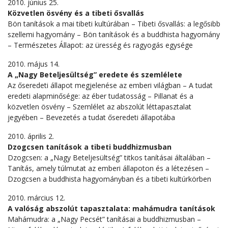
2010. június 25.
Közvetlen ösvény és a tibeti ősvallás
Bön tanítások a mai tibeti kultúrában – Tibeti ősvallás: a legősibb
szellemi hagyomány – Bön tanítások és a buddhista hagyomány
– Természetes Állapot: az üresség és ragyogás egysége
2010. május 14.
A „Nagy Beteljesültség” eredete és szemlélete
Az őseredeti állapot megjelenése az emberi világban – A tudat
eredeti alapminősége: az éber tudatosság – Pillanat és a
közvetlen ösvény – Szemlélet az abszolút léttapasztalat
jegyében – Bevezetés a tudat őseredeti állapotába
2010. április 2.
Dzogcsen tanítások a tibeti buddhizmusban
Dzogcsen: a „Nagy Beteljesültség” titkos tanításai általában –
Tanítás, amely túlmutat az emberi állapoton és a létezésen –
Dzogcsen a buddhista hagyományban és a tibeti kultúrkörben
2010. március 12.
A valóság abszolút tapasztalata: mahámudra tanítások
Mahámudra: a „Nagy Pecsét” tanításai a buddhizmusban –