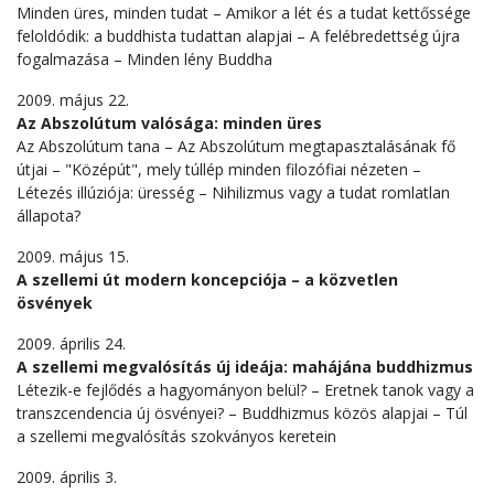
Minden üres, minden tudat – Amikor a lét és a tudat kettőssége
feloldódik: a buddhista tudattan alapjai – A felébredettség újra
fogalmazása – Minden lény Buddha
2009. május 22.
Az Abszolútum valósága: minden üres
Az Abszolútum tana – Az Abszolútum megtapasztalásának fő
útjai – "Középút", mely túllép minden filozófiai nézeten –
Létezés illúziója: üresség – Nihilizmus vagy a tudat romlatlan
állapota?
2009. május 15.
A szellemi út modern koncepciója – a közvetlen
ösvények
2009. április 24.
A szellemi megvalósítás új ideája: mahájána buddhizmus
Létezik-e fejlődés a hagyományon belül? – Eretnek tanok vagy a
transzcendencia új ösvényei? – Buddhizmus közös alapjai – Túl
a szellemi megvalósítás szokványos keretein
2009. április 3.