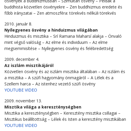
ösvények a buddhizmusban – Szimultán ösvény – Példák a
buddhista közvetlen ösvényekre – Zen buddhizmus eredete és
főbb irányzatai – Zen atmoszféra: törekvés nélküli törekvés
2010. január 8.
Nyílegyenes ösvény a hinduizmus világában
Hinduizmus és misztika – Srí Ramana Maharsí alakja – Önvaló
mint végső valóság – Az elme és individuum – Az elme
megsemmisítése – Nyílegyenes ösvény és felébredettség
2009. december 4.
Az iszlám misztikájáról
Közvetlen ösvény és az iszlám misztika általában – Az iszlám és
a misztika – A szúfi hagyomány önmagáról – A Lélek és a
Szellem harca – Az istenhez vezető szúfi ösvény
YOUTUBE VIDEO
2009. november 13.
Misztika világa a kereszténységben
Misztika a kereszténységben – Keresztény misztika csillagai –
Misztikus beállítottság – Lélek és Isten a keresztény misztikában
YOUTUBE VIDEO