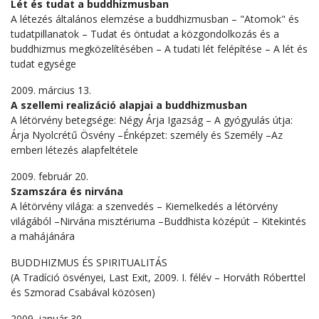
Lét és tudat a buddhizmusban
A létezés általános elemzése a buddhizmusban – "Atomok" és
tudatpillanatok – Tudat és öntudat a közgondolkozás és a
buddhizmus megközelítésében – A tudati lét felépítése – A lét és
tudat egysége
2009. március 13.
A szellemi realizáció alapjai a buddhizmusban
A létörvény betegsége: Négy Árja Igazság – A gyógyulás útja:
Árja Nyolcrétű Ösvény –Énképzet: személy és Személy –Az
emberi létezés alapfeltétele
2009. február 20.
Szamszára és nirvána
A létörvény világa: a szenvedés – Kiemelkedés a létörvény
világából –Nirvána misztériuma –Buddhista középút – Kitekintés
a mahájánára
BUDDHIZMUS ÉS SPIRITUALITÁS
(A Tradíció ösvényei, Last Exit, 2009. I. félév – Horváth Róberttel
és Szmorad Csabával közösen)
2009. január 30.