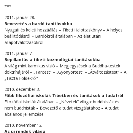
***
2011. január 28.
Bevezetés a bardó tanításokba
Nyugati és keleti hozzáállás – Tibeti Halottaskönyv – A helyes
beállítódásról – Bardókról általában – Az élet utáni
állapotválotzásokról
2011. január 7.
Bepillantás a tibeti kozmológiai tanításokba
A világ mint karmikus vízió – Megjegyzések a Buddha-testek
doktrínájáról – „Tantest” – „Gyönyörtest” – „Átváltozástest” – A
„Tiszta Földekről”
2010. december 3.
Főbb filozófiai iskolák Tibetben és tanítások a tudatról
Filozófiai iskolák általában – „Nézetek” világa: buddhisták és
nem buddhisták – Bevezető a tudat vizsgálatához – A tudat
általános jellemzése
2010. november 12.
Az új rendek világa