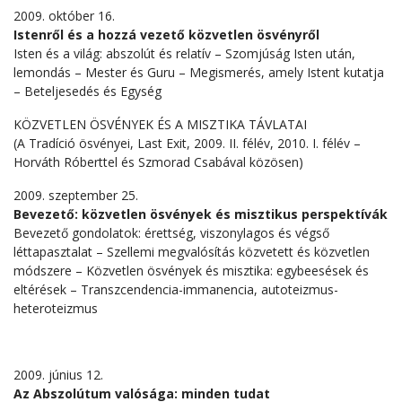
2009. október 16.
Istenről és a hozzá vezető közvetlen ösvényről
Isten és a világ: abszolút és relatív – Szomjúság Isten után,
lemondás – Mester és Guru – Megismerés, amely Istent kutatja
– Beteljesedés és Egység
KÖZVETLEN ÖSVÉNYEK ÉS A MISZTIKA TÁVLATAI
(A Tradíció ösvényei, Last Exit, 2009. II. félév, 2010. I. félév –
Horváth Róberttel és Szmorad Csabával közösen)
2009. szeptember 25.
Bevezető: közvetlen ösvények és misztikus perspektívák
Bevezető gondolatok: érettség, viszonylagos és végső
léttapasztalat – Szellemi megvalósítás közvetett és közvetlen
módszere – Közvetlen ösvények és misztika: egybeesések és
eltérések – Transzcendencia-immanencia, autoteizmus-
heteroteizmus
2009. június 12.
Az Abszolútum valósága: minden tudat