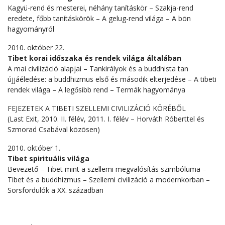
Kagyü-rend és mesterei, néhány tanításkör – Szakja-rend
eredete, főbb tanításkörök – A gelug-rend világa – A bön
hagyományról
2010. október 22.
Tibet korai időszaka és rendek világa általában
A mai civilizáció alapjai – Tankirályok és a buddhista tan
újjáéledése: a buddhizmus első és második elterjedése – A tibeti
rendek világa – A legősibb rend – Termák hagyománya
FEJEZETEK A TIBETI SZELLEMI CIVILIZÁCIÓ KÖRÉBŐL
(Last Exit, 2010. II. félév, 2011. I. félév – Horváth Róberttel és
Szmorad Csabával közösen)
2010. október 1.
Tibet spirituális világa
Bevezető – Tibet mint a szellemi megvalósítás szimbóluma –
Tibet és a buddhizmus – Szellemi civilizáció a modernkorban –
Sorsfordulók a XX. században