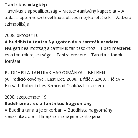
Tantrikus világkép
Tantrikus alapbeállítottság – Mester-tanítvány kapcsolat – A
tudat alaptermészetével kapcsolatos megközelítések – Vadzsra
szimbolikája
2008. október 10.
A buddhista tantra Nyugaton és a tantrák eredete
Nyugati beállítottság a tantrikus tanításokhoz – Tibeti mesterek
és a tantrák rejtettsége – Tantra eredete – Tantrikus tanok
forrásai
BUDDHISTA TANTRÁK HAGYOMÁNYA TIBETBEN
(A Tradíció ösvényei, Last Exit, 2008. II. félév, 2009. I. félév –
Horváth Róberttel és Szmorad Csabával közösen)
2008. szeptember 19.
Buddhizmus és a tantrikus hagyomány
A Buddha tana a jelenkorban – Buddhista hagyomány
klasszifikációja – Hínajána-mahájána-tantrajána