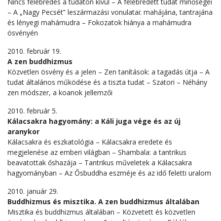
Nincs felébredés a tudaton kívül – A felébredett tudat minőségei
– A „Nagy Pecsét” leszármazási vonulatai: mahájána, tantrajána
és lényegi mahámudra – Fokozatok hiánya a mahámudra
ösvényén
2010. február 19.
A zen buddhizmus
Közvetlen ösvény és a jelen – Zen tanítások: a tagadás útja – A
tudat általános működése és a tiszta tudat – Szatori – Néhány
zen módszer, a koanok jellemzői
2010. február 5.
Kálacsakra hagyomány: a Káli juga vége és az új
aranykor
Kálacsakra és eszkatológia – Kálacsakra eredete és
megjelenése az emberi világban – Shambala: a tantrikus
beavatottak őshazája – Tantrikus műveletek a Kálacsakra
hagyományban – Az Ősbuddha eszméje és az idő feletti uralom
2010. január 29.
Buddhizmus és misztika. A zen buddhizmus általában
Misztika és buddhizmus általában – Közvetett és közvetlen