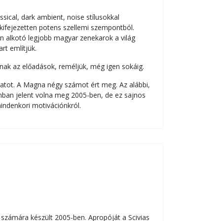
sical, dark ambient, noise stílusokkal
kifejezetten potens szellemi szempontból.
n alkotó legjobb magyar zenekarok a világ
rt említjük.
anak az előadások, reméljük, még igen sokáig.
óiratot. A Magna négy számot ért meg. Az alábbi,
mban jelent volna meg 2005-ben, de ez sajnos
indenkori motivációnkról.
számára készült 2005-ben. Apropóját a Scivias