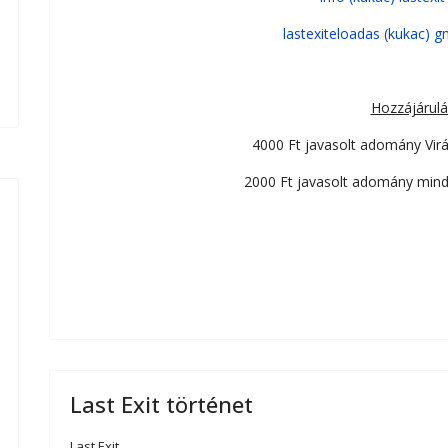
lastexiteloadas (kukac) g
Hozzájárulá
4000 Ft javasolt adomány Virá
2000 Ft javasolt adomány min
Last Exit történet
Last Exit