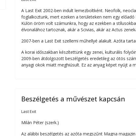
A Last Exit 2002-ben indult lemezboltként. Neofolk, neoclas
foglalkoztunk, mert ezeken a területeken nem egy előadó 
Külön öröm volt számunkra, hogy az ezekben a stílusokba
élvonalához tartoznak, akár a Scivias, akár az Actus zeneka
2007-ben a Last Exit szellemi műhellyé alakult. Azóta tart
A korai időszakban készítettünk egy zenei, kulturális foly
2009-ben átdolgozott beszélgetés eredetileg az ötös szá
anyagi okok miatt meghiúsult. Ez az anyag képet nyújt a m
Beszélgetés a művészet kapcsán
Last Exit
Milán Péter (szerk.)
Az alábbi beszélgetés az azóta megszűnt Magna magazin 