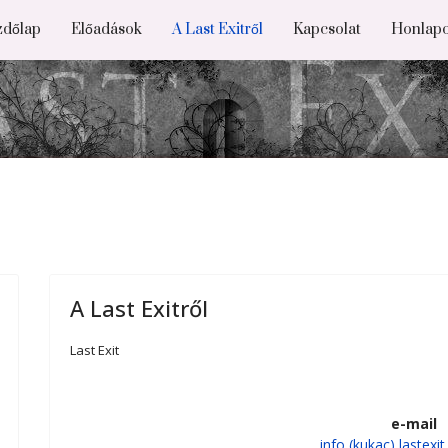
zdőlap
Előadások
A Last Exitről
Kapcsolat
Honlap
A Last Exitről
Last Exit
e-mail
info (kukac) lastexit