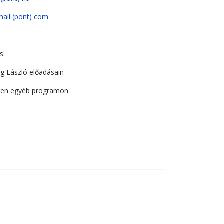
mail (pont) com
s:
g László előadásain
den egyéb programon