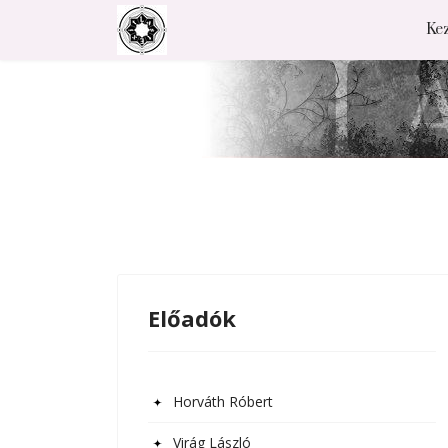
Ke
Előadók
Horváth Róbert
Virág László