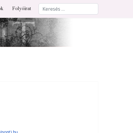
Keresés
ok
Folyóirat
 (pont) hu